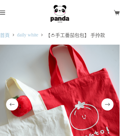
daily white
首頁
【🍅手工番茄包包】 手拎款