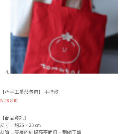
【🍅手工番茄包包】 手拎款
NT$
890
【商品資訊】
尺寸：约26 × 28 cm
材質：雙層的純棉高密面料、刺繡工藝