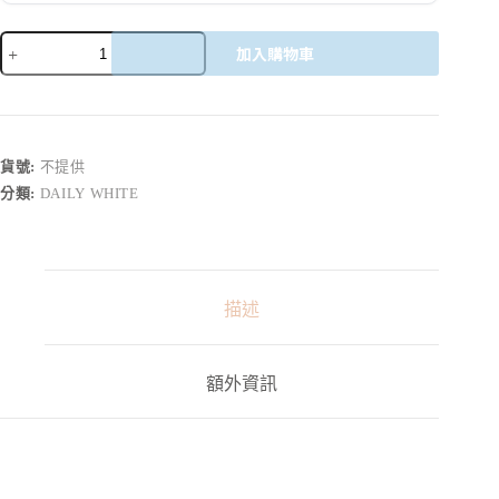
加入購物車
A
l
t
e
r
貨號:
不提供
n
分類:
DAILY WHITE
a
t
i
v
e
:
描述
額外資訊