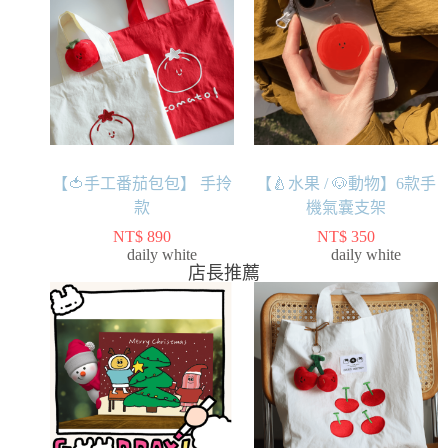
【🍅手工番茄包包】 手拎
【🍐水果 / 🐶動物】6款手
款
機氣囊支架
NT$
890
NT$
350
daily white
daily white
店長推薦