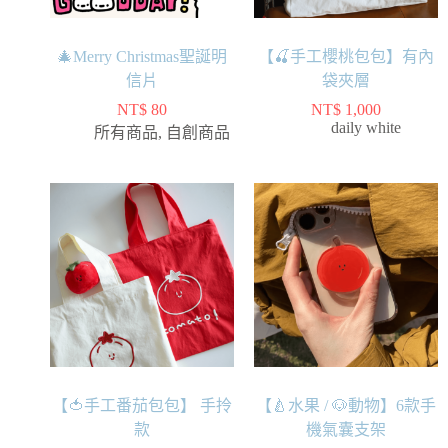
🎄Merry Christmas聖誕明
【🍒手工櫻桃包包】有內
信片
袋夾層
NT$
80
NT$
1,000
daily white
所有商品
,
自創商品
【🍅手工番茄包包】 手拎
【🍐水果 / 🐶動物】6款手
款
機氣囊支架