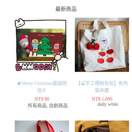
最新商品
🎄Merry Christmas聖誕明
【🍒手工櫻桃包包】有內
信片
袋夾層
NT$
80
NT$
1,000
daily white
所有商品
,
自創商品